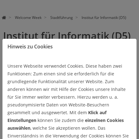
Welcome Week
Stadtführung
Institut für Informatik (D5)
Institut für Informatik (D5)
Hinweis zu Cookies
Im Gebäude D5, häufig auch Gelbes IfI oder (Gelbes) Hörsaal-
Gebäude genannt, gibt es die beiden Seminarräume T1 und T2,
wo die meisten Informatik-Vorlesungen stattfinden. Zusätzlich
Unsere Webseite verwendet Cookies. Diese haben zwei
gibt es auch noch den Multimedia-Hörsaal, wo Vorlesungen
Funktionen: Zum einen sind sie erforderlich für die
aufgezeichnet oder auch an andere Orte gestreamt werden.
grundlegende Funktionalität unserer Website. Zum
anderen können wir mit Hilfe der Cookies unsere Inhalte
Darüber hinaus gibt es hier einen öffentlichen PC-Pool und
für Sie immer weiter verbessern. Hierzu werden u. a.
einen lebendigen Lernort mit SMART- und White-Boards.
pseudonymisierte Daten von Website-Besuchern
Neben dem Lernort ist der Fachschaftsraum der M/I, wo unter
gesammelt und ausgewertet. Mit dem
Klick auf
anderem die Sitzungen des Fachschaftrats Mathematik und
Einstellungen
können Sie zudem die
einzelnen Cookies
Informatik stattfinden.
auswählen
, welche Sie akzeptieren wollen. Das
Einverständnis in die Verwendung der Cookies können Sie