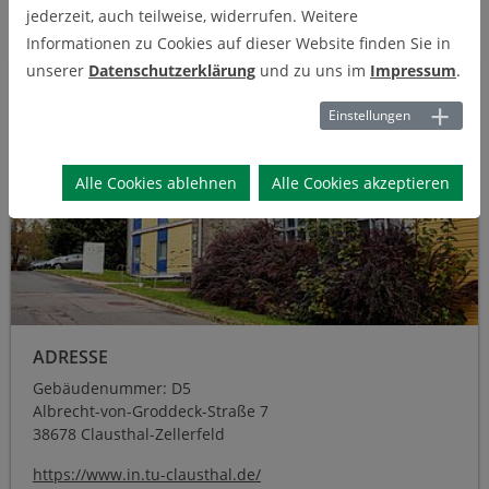
Das Sommerfest der Fachschaft M/I findet in der Regel auf dem
jederzeit, auch teilweise, widerrufen. Weitere
angrenzenden Parkplatz statt.
Informationen zu Cookies auf dieser Website finden Sie in
unserer
Datenschutzerklärung
und zu uns im
Impressum
.
Einstellungen
Alle Cookies ablehnen
Alle Cookies akzeptieren
ADRESSE
Gebäudenummer: D5
Albrecht-von-Groddeck-Straße 7
38678 Clausthal-Zellerfeld
https://www.in.tu-clausthal.de/