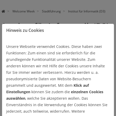
Welcome Week
Stadtführung
Institut für Informatik (D3)
Institut für Informatik (D3)
Hinweis zu Cookies
Das Institut für Informatik (kurz IfI) hat mehrere Gebäude. Das
Gebäude D3 wird aufgrund des Anstrichs häufig auch
Rotes IfI
Unsere Webseite verwendet Cookies. Diese haben zwei
genannt.
Funktionen: Zum einen sind sie erforderlich für die
grundlegende Funktionalität unserer Website. Zum
Hier befinden sich hauptsächlich die Büros der Professoren
anderen können wir mit Hilfe der Cookies unsere Inhalte
und wissenschaftlichen Mitarbeitern. Zusätzlich gibt es ein
für Sie immer weiter verbessern. Hierzu werden u. a.
paar kleinere Seminarräume (hier finden häufig die
pseudonymisierte Daten von Website-Besuchern
Präsentationen von Abschlussarbeiten statt), die TUCreate-
gesammelt und ausgewertet. Mit dem
Klick auf
Werkstatt am IfI und unter dem Dach zwei PC-Pools, wo häufig
Einstellungen
können Sie zudem die
einzelnen Cookies
Übungen oder Tutorien stattfinden.
auswählen
, welche Sie akzeptieren wollen. Das
Einverständnis in die Verwendung der Cookies können Sie
jederzeit, auch teilweise, widerrufen. Weitere